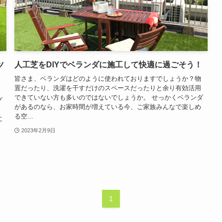
ツ
人工芝をDIYでベランダに施工して快適に過ごそう！
皆さま、ベランダはどのように使われておりますでしょうか？物
置だったり、洗濯を干すだけのスペースだったりと余り有効活用
え
できていない方も多いのではないでしょうか。 せっかくベランダ
グ
があるのなら、お家時間が増えている今、ご家族みんなで楽しめ
て
る空...
に
2023年2月9日
1