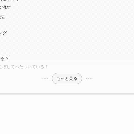
で流す
法
ング
る？
こぼしてべたついている！
もっと見る