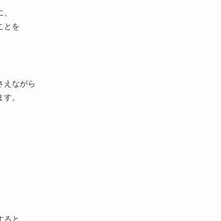
に、
ことを
さえながら
ます。
すると、