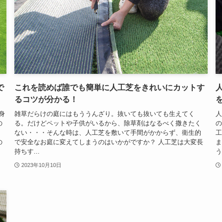
で
これを読めば誰でも簡単に人工芝をきれいにカットす
るコツが分かる！
身
雑草だらけの庭にはもううんざり。抜いても抜いても生えてく
人
の
る。だけどペットや子供がいるから、除草剤はなるべく撒きたく
の
に
ない・・・そんな時は、人工芝を敷いて手間がかからず、衛生的
工
の
で安全なお庭に変えてしまうのはいかがですか？ 人工芝は大変長
ま
持ちす...
う.
2023年10月10日