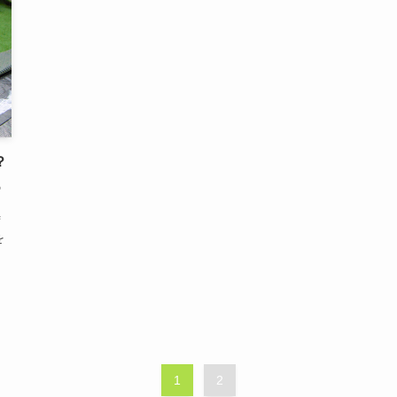
？
の
と
ず
を
1
2