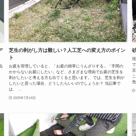
デ
芝生の剥がし方は難しい？人工芝への変え方のポイン
ト
現
で
る
お庭を管理していると、「お庭の雑草にうんざりする」「手間の
言
固
かからないお庭にしたい」など、さまざまな理由でお庭の芝生を
こ
け
剥がしたいと考える方も出てくると思います。 では、芝生を剥が
危
か
したいと思った場合、どうしたらいいのでしょうか？ 当記事で
は、 ...
2025年7月14日