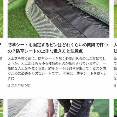
？
防草シートを固定するピンはどれくらいの間隔で打つ
の？防草シートの上手な敷き方と注意点
タ
人工芝を敷く前に、防草シートを敷く必要があるのはご存知でし
新
め
ょうか。人工芝はあらゆる種類のものが販売されていますが、一
て
迷
般的な人工芝を敷く場合、防草シートは雑草が生えてくるのを防
張
る
ぐために必要不可欠なシートです。 今回は、防草シートを敷くと
は
きに...
芝
2024年9月30日